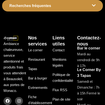
Recherches fréquentes
Nos
Liens
Contactez-
services
utiles
nous
Ambiance
Bar le corner
chaleureuse,
Le corner
Contact
Mardi au
service
Restaurant
Mentions
vendredi de 9h
attentionné et
légales
à 17h
produits frais
Tapas
Le Corner By
vous attendent
Politique de
3 Tapas
Bar à burger
à Beausoleil,
confidentialité
Samedi et
aux portes de
Dimanche : 7h
Evènements
Flux RSS
Monaco.
à 15h Fermé le
Fiche
soir
Plan de site
d'établissement
Mardi au