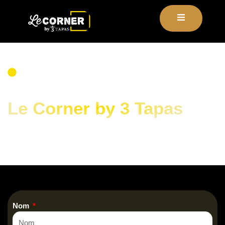
contenu
principal
CONTACTEZ-NOUS
Contactez
Le Corner by 3 Tapas
à Beausoleil Monaco
Nom