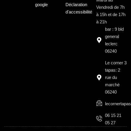
google
Déclaration
Vendredi de 7h
d'accessibilité
à 15h et de 17h
à 21h
bar : 9 bld
general
leclerc
06240
Le corner 3
tapas: 2
rue du
marché
06240
lecornertap
06 15 21
05 27